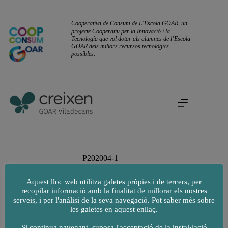
Omet
al
contingut
Cooperativa de Consum de L'Escola GOAR, un
projecte Cooperatiu per la Innovació i la
Tecnologia que vol dotar als alumnes de l’Escola
GOAR dels millors recursos tecnològics
possibles.
P202004-1
Aquest lloc web utilitza galetes pròpies i de tercers, per
recopilar informació amb la finalitat de millorar els nostres
serveis, i per l'anàlisi de la seva navegació. Pot saber més sobre
les galetes en aquest enllaç.
Si continua navegant, suposa l'acceptació de la instal·lació