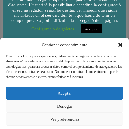
d'aquestes. L'usuari té la possibilitat d'accedir a la configuració
el seu navegador, si així ho desitja, per impedir que siguin
instal·lades en el seu disc dur, tot i que haurà de tenir en
compte que això podrà dificultar la navegació de la pàgina.
Configuració de galetes
Acceptar
Gestionar consentimiento
Para ofrecer las mejores experiencias, utilizamos tecnologías como las cookies para
almacenar y/o acceder a la información del dispositivo. El consentimiento de estas
tecnologías nos permitirá procesar datos como el comportamiento de navegación o las
identificaciones únicas en este sitio. No consentir o retirar el consentimiento, puede
afectar negativamente a ciertas características y funciones.
Aceptar
Denegar
Cooperativa de consum de l'Escola Goar - Copyright
Ver preferencias
© 2026 |
Avís legal
|
Condicions d'ús
|
Política