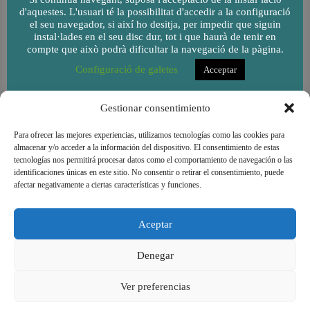
d'aquestes. L'usuari té la possibilitat d'accedir a la configuració
el seu navegador, si així ho desitja, per impedir que siguin
instal·lades en el seu disc dur, tot i que haurà de tenir en
compte que això podrà dificultar la navegació de la pàgina.
Configuració de galetes
Acceptar
Gestionar consentimiento
Para ofrecer las mejores experiencias, utilizamos tecnologías como las cookies para
almacenar y/o acceder a la información del dispositivo. El consentimiento de estas
tecnologías nos permitirá procesar datos como el comportamiento de navegación o las
identificaciones únicas en este sitio. No consentir o retirar el consentimiento, puede
afectar negativamente a ciertas características y funciones.
Aceptar
Denegar
Cooperativa de consum de l'Escola Goar - Copyright
Ver preferencias
© 2026 |
Avís legal
|
Condicions d'ús
|
Política