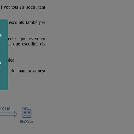
i vot tots els socis, tant
va, escollits també per
e
 projectes que es volen
blea, que escollirà els
ssemblea.
i
a
mblea, de manera aquest
).