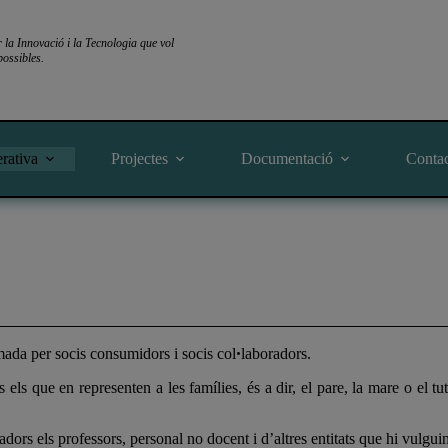
a Innovació i la Tecnologia que vol
ossibles.
rativa
Projectes
Documentació
Conta
mada per socis consumidors i socis colꞏlaboradors.
els que en representen a les famílies, és a dir, el pare, la mare o el t
dors els professors, personal no docent i d’altres entitats que hi vulguin