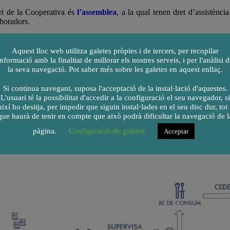
i de la Cooperativa és
l’assemblea
, a la qual tenen dret d’assistència 
boradors.
s en Assemblea seran executades pel Consell Rector de la Cooperati
Aquest lloc web utilitza galetes pròpies i de tercers, per recopilar
informació amb la finalitat de millorar els nostres serveis, i per l'anàlisi d
 socis col·laboradors i també els consumidors, podran presentar els
la seva navegació. Pot saber més sobre les galetes en aquest enllaç.
 Cooperativa, el Consell Rector en farà una presentació a l’Assem
ndavant.
Si continua navegant, suposa l'acceptació de la instal·lació d'aquestes.
L'usuari té la possibilitat d'accedir a la configuració el seu navegador, si
l responsable de tirar endavant el projecte o projectes aprovats per l’A
així ho desitja, per impedir que siguin instal·lades en el seu disc dur, tot 
que haurà de tenir en compte que això podrà dificultar la navegació de l
uran de presentar primer al consell rector abans de celebrar l’asse
rojectes per presentar-lo a les famílies (objectius del projecte i pressupost
pàgina.
Configuració de galetes
Acceptar