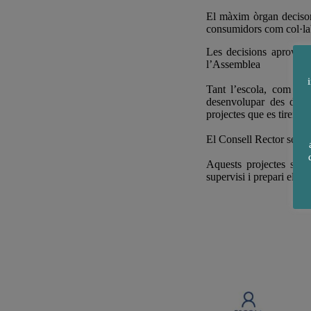
El màxim òrgan decisor
consumidors com col·la
Les decisions aprovade
l’Assemblea
Tant l’escola, com els
desenvolupar des de la
projectes que es tiren e
El Consell Rector serà e
Aquests projectes s’ha
supervisi i prepari els p