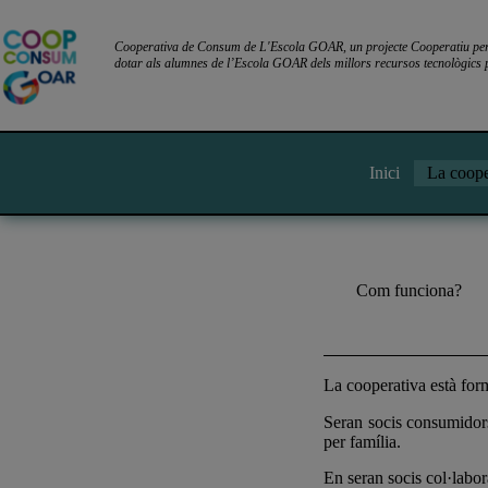
Cooperativa de Consum de L'Escola GOAR, un projecte Cooperatiu per l
dotar als alumnes de l’Escola GOAR dels millors recursos tecnològics p
Inici
La coope
Com funciona?
La cooperativa està for
Seran socis consumidors 
per família.
En seran socis col·labora