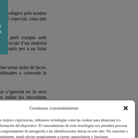
 tecnològics pels nostres
mació especial, cosa que
i
a
tífica, però compta amb
ir l’escola d’un material
 preparin per a un futur
tat sense ànim de lucre,
ilitzades a convertir la
que s’aprovin en la seva
 millor les necessitats
Gestionar consentimiento
as mejores experiencias, utilizamos tecnologías como las cookies para almacenar y/o
nformación del dispositivo. El consentimiento de estas tecnologías nos permitirá procesar
comportamiento de navegación o las identificaciones únicas en este sitio. No consentir o
sentimiento, puede afectar negativamente a ciertas características y funciones.