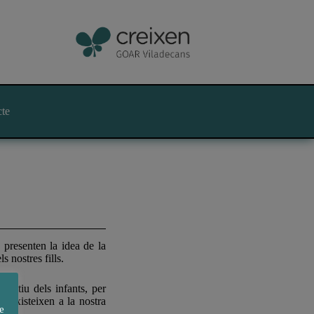
cte
 presenten la idea de la
 nostres fills.
ucatiu dels infants, per
e existeixen a la nostra
e