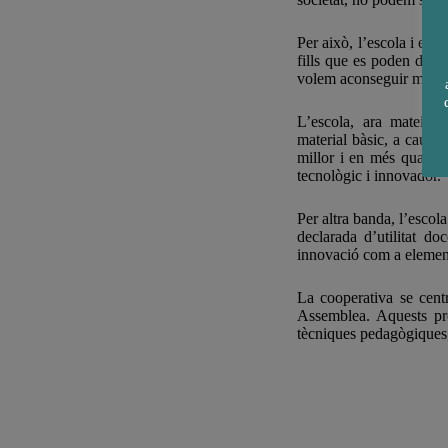
Per això, l’escola i els
fills que es poden dese
volem aconseguir mitjan
L’escola, ara mateix, 
material bàsic, a causa 
millor i en més quantit
tecnològic i innovador.
Per altra banda, l’esco
declarada d’utilitat do
innovació com a element 
La cooperativa se centr
Assemblea. Aquests pro
tècniques pedagògiques,