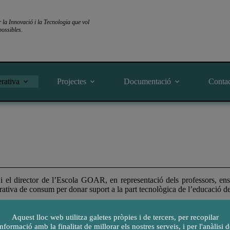
a Innovació i la Tecnologia que vol
ossibles.
rativa
Projectes
Documentació
Conta
i el director de l’Escola GOAR, en representació dels professors, ens
ativa de consum per donar suport a la part tecnològica de l’educació dels
mílies i escola hem de treballar conjuntament pel bé del projecte ed
Aquest lloc web utilitza galetes pròpies i de tercers, per recopilar
 independents, però actualment les famílies, amb tantes innovacions qu
informació amb la finalitat de millorar els nostres serveis, i per l'anàlisi d
 el ritme dels nostres fills.