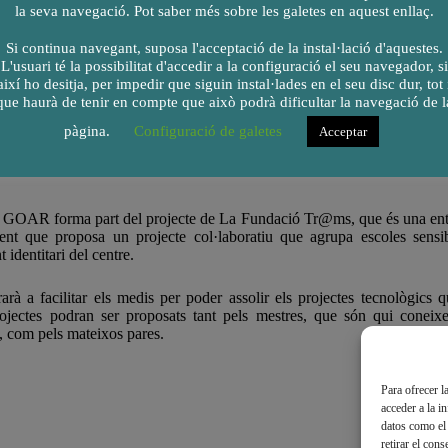
la seva navegació. Pot saber més sobre les galetes en aquest enllaç.
 professors volen posar a l’abast dels pares el coneixement dels projectes
Si continua navegant, suposa l'acceptació de la instal·lació d'aquestes.
nvolupar a l’escola, projectes que necessiten un finançament i una for
L'usuari té la possibilitat d'accedir a la configuració el seu navegador, si
çant la cooperativa creada.
així ho desitja, per impedir que siguin instal·lades en el seu disc dur, tot 
que haurà de tenir en compte que això podrà dificultar la navegació de l
té dins del seu projecte educatiu la innovació tecnològica i cien
pàgina.
Configuració de galetes
Acceptar
del seu pressupost limitat. El que volem des de la cooperativa és prove
at per poder proporcionar als nostres fills/es els coneixements que els
la GOAR forma part del projecte de La Fundació Tr@ms, que és una enti
cent que proposa un projecte col·laboratiu que agrupa escoles sensib
identitari del centre.
arà a facilitar els medis per poder assolir els projectes tecnològics 
jectes podran ser proposats tant pels mestres, que són qui coneixen
 com pels mateixos pares.
Para ofrecer l
acceder a la i
datos como el 
retirar el con