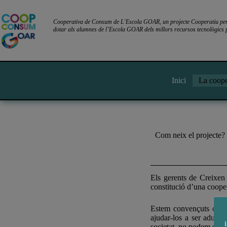
Cooperativa de Consum de L'Escola GOAR, un projecte Cooperatiu per l
dotar als alumnes de l’Escola GOAR dels millors recursos tecnològics p
Inici
La coope
Com neix el projecte?
Els gerents de Creixen 
constitució d’una cooper
Estem convençuts que fa
ajudar-los a ser adults
societat, no podem seguir