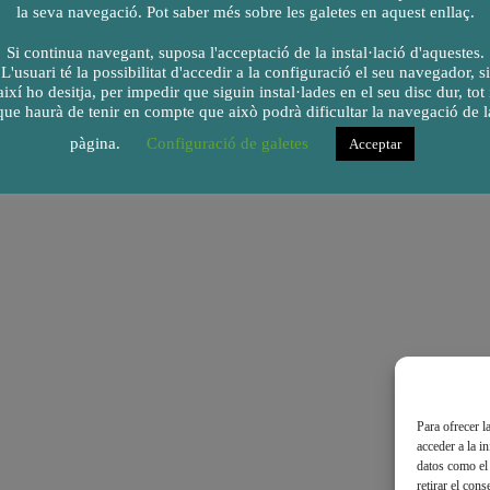
la seva navegació. Pot saber més sobre les galetes en aquest enllaç.
ació del laboratori de Ciències
Si continua navegant, suposa l'acceptació de la instal·lació d'aquestes.
L'usuari té la possibilitat d'accedir a la configuració el seu navegador, si
així ho desitja, per impedir que siguin instal·lades en el seu disc dur, tot 
que haurà de tenir en compte que això podrà dificultar la navegació de l
pàgina.
Configuració de galetes
Acceptar
Para ofrecer l
acceder a la i
datos como el 
retirar el con