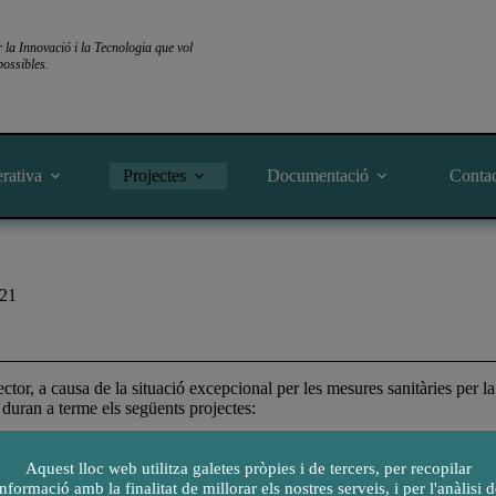
a Innovació i la Tecnologia que vol
ossibles.
rativa
Projectes
Documentació
Conta
021
ctor, a causa de la situació excepcional per les mesures sanitàries per 
duran a terme els següents projectes:
 Quizzes: Eina de suport a ciències
Aquest lloc web utilitza galetes pròpies i de tercers, per recopilar
xen GOAR report
informació amb la finalitat de millorar els nostres serveis, i per l'anàlisi d
ació del laboratori de Robòtica