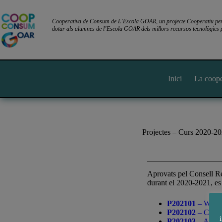
Cooperativa de Consum de L'Escola GOAR, un projecte Cooperatiu per l
dotar als alumnes de l’Escola GOAR dels millors recursos tecnològics p
Inici
La coope
Projectes – Curs 2020-2
Aprovats pel Consell Re
durant el 2020-2021, es 
P202101
– WIRIS
P202102
– Crei
P202103
– Ampli