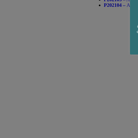
P202104 –
Ampli