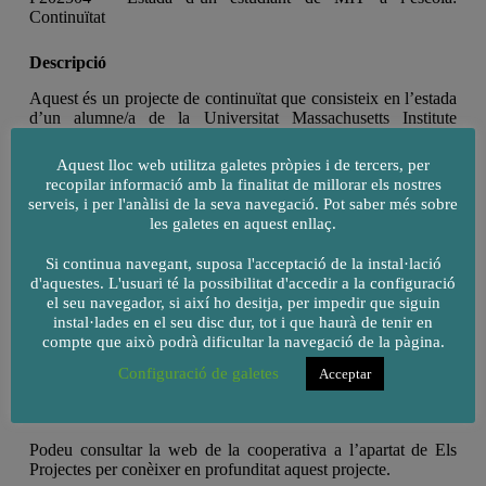
Continuïtat
Descripció
Aquest és un projecte de continuïtat que consisteix en l’estada
d’un alumne/a de la Universitat Massachusetts Institute
Technology a l’Escola Goar, aquesta Universitat és la més
reconeguda a escala mundial, i de les seves aules han sortit
Aquest lloc web utilitza galetes pròpies i de tercers, per
fins a 78 premis Novel o invents com el GPS, FAX… o
recopilar informació amb la finalitat de millorar els nostres
l’omnipresent World Wide Web.
serveis, i per l'anàlisi de la seva navegació. Pot saber més sobre
les galetes en aquest enllaç.
L’estada d’un alumne del MIT, durant tot un mes, ens permet
motivar i estimular als nostres alumnes en el camp de la
Si continua navegant, suposa l'acceptació de la instal·lació
innovació i la ciència a través de metodologies actives i
d'aquestes. L'usuari té la possibilitat d'accedir a la configuració
creatives importades d’una de les universitats més prestigioses
el seu navegador, si així ho desitja, per impedir que siguin
dels Estats Units i del món.
instal·lades en el seu disc dur, tot i que haurà de tenir en
compte que això podrà dificultar la navegació de la pàgina.
Aquest projecte és una motivació a tots els nostres infants des
Configuració de galetes
Acceptar
de P3 fins a batxillerat, ja que l’alumne li parla en anglès i el
veuen com una persona identificativa important que coneixen.
Podeu consultar la web de la cooperativa a l’apartat de Els
Projectes per conèixer en profunditat aquest projecte.