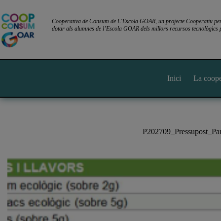
Omet
al
contingut
Cooperativa de Consum de L'Escola GOAR, un projecte Cooperatiu per l
dotar als alumnes de l’Escola GOAR dels millors recursos tecnològics p
Inici
La coope
P202709_Pressupost_Par