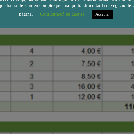
així ho desitja, per impedir que siguin instal·lades en el seu disc dur, tot 
que haurà de tenir en compte que això podrà dificultar la navegació de l
pàgina.
Configuració de galetes
Acceptar