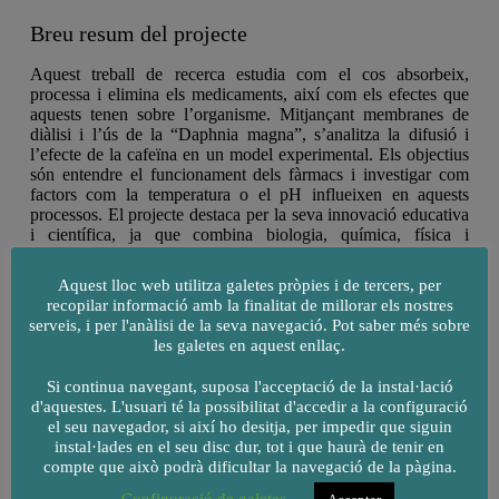
Breu resum del projecte
Aquest treball de recerca estudia com el cos absorbeix,
processa i elimina els medicaments, així com els efectes que
aquests tenen sobre l’organisme. Mitjançant membranes de
diàlisi i l’ús de la “Daphnia magna”, s’analitza la difusió i
l’efecte de la cafeïna en un model experimental. Els objectius
són entendre el funcionament dels fàrmacs i investigar com
factors com la temperatura o el pH influeixen en aquests
processos. El projecte destaca per la seva innovació educativa
i científica, ja que combina biologia, química, física i
matemàtiques utilitzant tècniques reals de laboratori adaptades
a un entorn escolar.
Aquest lloc web utilitza galetes pròpies i de tercers, per
recopilar informació amb la finalitat de millorar els nostres
Responsables
serveis, i per l'anàlisi de la seva navegació. Pot saber més sobre
les galetes en aquest enllaç.
Xavier Serrano
Si continua navegant, suposa l'acceptació de la instal·lació
d'aquestes. L'usuari té la possibilitat d'accedir a la configuració
Calendari d’activitats
el seu navegador, si així ho desitja, per impedir que siguin
instal·lades en el seu disc dur, tot i que haurà de tenir en
L’ideal per fer el marc pràctic seria tenir l’espectrofotòmetre
compte que això podrà dificultar la navegació de la pàgina.
pels mesos entre juny i juliol per així tenir més temps a
realitzar tots els càlculs i fer tantes rèpliques possibles. Si no
Configuració de galetes