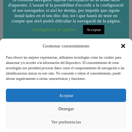
d'aquestes. L'usuari té la possibilitat d'accedir a la configuració
el seu navegador, si així ho desitja, per impedir que siguin
instal·lades en el seu disc dur, tot i que haurà de tenir en
compte que això podrà dificultar la navegació de la pàgina.
Configuració de galetes
Acceptar
Gestionar consentimiento
Para ofrecer las mejores experiencias, utilizamos tecnologías como las cookies para
almacenar y/o acceder a la información del dispositivo. El consentimiento de estas
tecnologías nos permitirá procesar datos como el comportamiento de navegación o las
identificaciones únicas en este sitio. No consentir o retirar el consentimiento, puede
afectar negativamente a ciertas características y funciones.
Aceptar
Denegar
Cooperativa de consum de l'Escola Goar - Copyright
Ver preferencias
© 2026 |
Avís legal
|
Condicions d'ús
|
Política