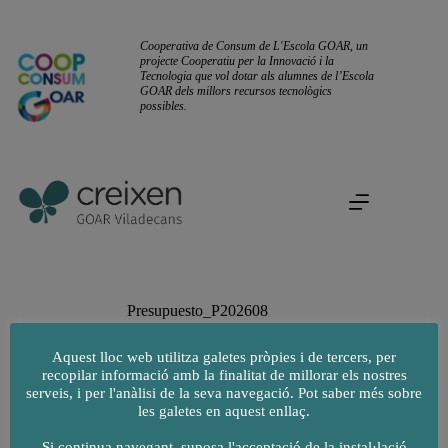
Omet
al
contingut
Cooperativa de Consum de L'Escola GOAR, un
projecte Cooperatiu per la Innovació i la
Tecnologia que vol dotar als alumnes de l’Escola
GOAR dels millors recursos tecnològics
possibles.
Presupuesto_P202608
Aquest lloc web utilitza galetes pròpies i de tercers, per
recopilar informació amb la finalitat de millorar els nostres
serveis, i per l'anàlisi de la seva navegació. Pot saber més sobre
les galetes en aquest enllaç.
Si continua navegant, suposa l'acceptació de la instal·lació