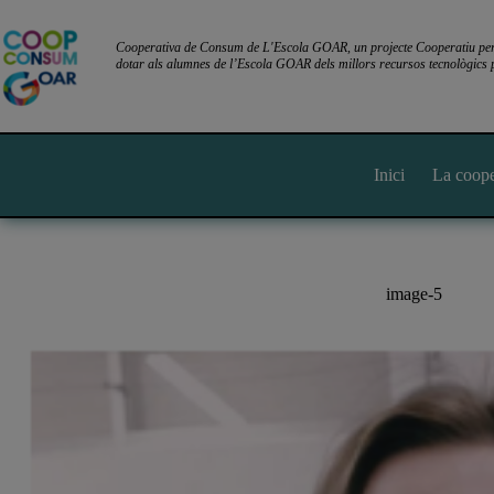
Omet
al
contingut
Cooperativa de Consum de L'Escola GOAR, un projecte Cooperatiu per l
dotar als alumnes de l’Escola GOAR dels millors recursos tecnològics p
Inici
La coope
image-5