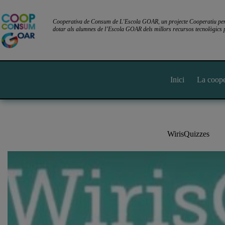
Omet
al
contingut
Cooperativa de Consum de L'Escola GOAR, un projecte Cooperatiu per l
dotar als alumnes de l’Escola GOAR dels millors recursos tecnològics p
Inici
La coope
WirisQuizzes