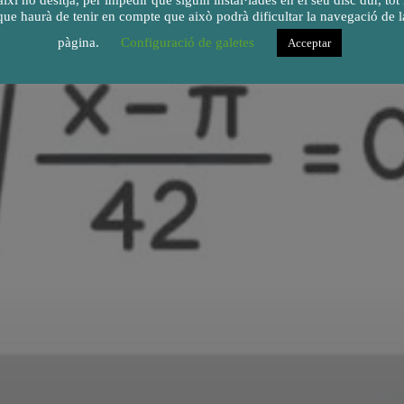
així ho desitja, per impedir que siguin instal·lades en el seu disc dur, tot 
que haurà de tenir en compte que això podrà dificultar la navegació de l
pàgina.
Configuració de galetes
Acceptar