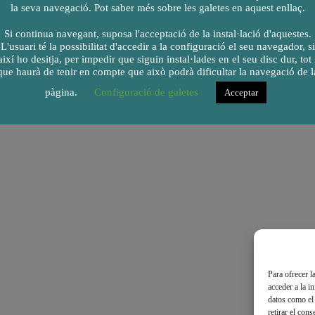
la seva navegació. Pot saber més sobre les galetes en aquest enllaç.
Si continua navegant, suposa l'acceptació de la instal·lació d'aquestes.
L'usuari té la possibilitat d'accedir a la configuració el seu navegador, si
així ho desitja, per impedir que siguin instal·lades en el seu disc dur, tot 
que haurà de tenir en compte que això podrà dificultar la navegació de l
pàgina.
Configuració de galetes
Acceptar
Para ofrecer l
acceder a la i
datos como el 
retirar el con