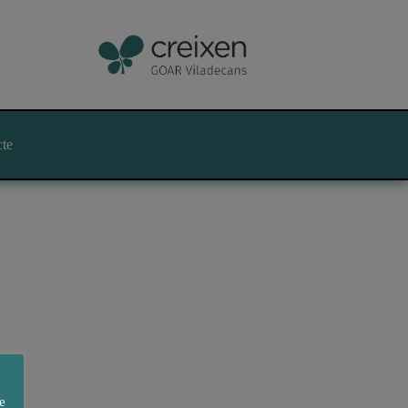
cte
e