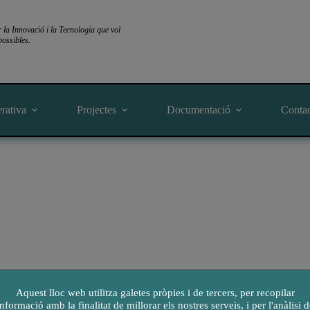
a Innovació i la Tecnologia que vol
ossibles.
rativa
Projectes
Documentació
Conta
Aquest lloc web utilitza galetes pròpies i de tercers, per recopilar
informació amb la finalitat de millorar els nostres serveis, i per l'anàlisi d