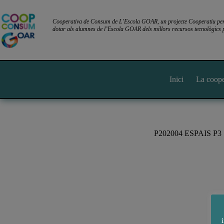
Omet
al
contingut
Cooperativa de Consum de L'Escola GOAR, un projecte Cooperatiu per l
dotar als alumnes de l’Escola GOAR dels millors recursos tecnològics p
Inici
La coope
P202004 ESPAIS P3