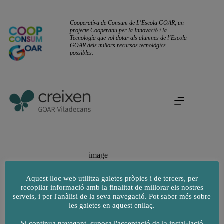
Omet
al
contingut
Cooperativa de Consum de L'Escola GOAR, un
projecte Cooperatiu per la Innovació i la
Tecnologia que vol dotar als alumnes de l’Escola
GOAR dels millors recursos tecnològics
possibles.
image
Aquest lloc web utilitza galetes pròpies i de tercers, per
recopilar informació amb la finalitat de millorar els nostres
serveis, i per l'anàlisi de la seva navegació. Pot saber més sobre
les galetes en aquest enllaç.
Si continua navegant, suposa l'acceptació de la instal·lació