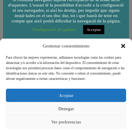
d'aquestes. L'usuari té la possibilitat d'accedir a la configuració
el seu navegador, si així ho desitja, per impedir que siguin
instal·lades en el seu disc dur, tot i que haurà de tenir en
compte que això podrà dificultar la navegació de la pàgina.
Configuració de galetes
Acceptar
Gestionar consentimiento
Para ofrecer las mejores experiencias, utilizamos tecnologías como las cookies para
almacenar y/o acceder a la información del dispositivo. El consentimiento de estas
tecnologías nos permitirá procesar datos como el comportamiento de navegación o las
identificaciones únicas en este sitio. No consentir o retirar el consentimiento, puede
afectar negativamente a ciertas características y funciones.
Aceptar
Denegar
Cooperativa de consum de l'Escola Goar - Copyright
Ver preferencias
© 2026 |
Avís legal
|
Condicions d'ús
|
Política