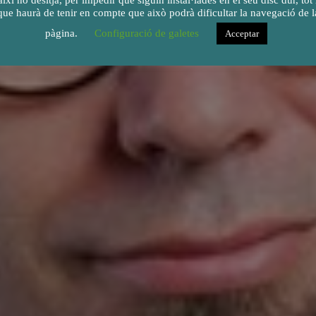
així ho desitja, per impedir que siguin instal·lades en el seu disc dur, tot 
que haurà de tenir en compte que això podrà dificultar la navegació de l
pàgina.
Configuració de galetes
Acceptar