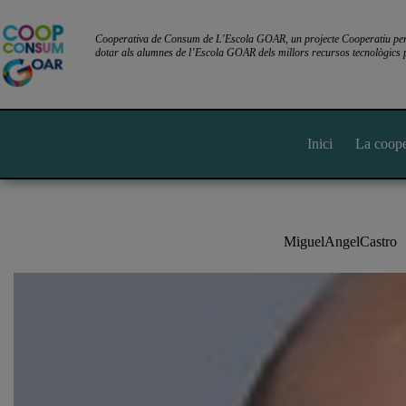
Omet
al
contingut
Cooperativa de Consum de L'Escola GOAR, un projecte Cooperatiu per l
dotar als alumnes de l’Escola GOAR dels millors recursos tecnològics p
Inici
La coope
MiguelAngelCastro