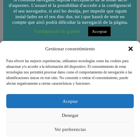
d'aquestes. L'usuari té la possibilitat d'accedir a la configuració
el seu navegador, si així ho desitja, per impedir que siguin
instal·lades en el seu disc dur, tot i que haurà de tenir en
compte que això podrà dificultar la navegació de la pàgina.
Configuració de galetes
Acceptar
Gestionar consentimiento
Para ofrecer las mejores experiencias, utilizamos tecnologías como las cookies para
almacenar y/o acceder a la información del dispositivo. El consentimiento de estas
tecnologías nos permitirá procesar datos como el comportamiento de navegación o las
identificaciones únicas en este sitio. No consentir o retirar el consentimiento, puede
afectar negativamente a ciertas características y funciones.
Aceptar
Denegar
Cooperativa de consum de l'Escola Goar - Copyright
Ver preferencias
© 2026 |
Avís legal
|
Condicions d'ús
|
Política