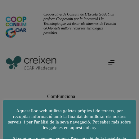
Omet
al
contingut
Cooperativa de Consum de L'Escola GOAR, un
projecte Cooperatiu per la Innovació i la
Tecnologia que vol dotar als alumnes de l’Escola
GOAR dels millors recursos tecnològics
possibles.
ComFunciona
Aquest lloc web utilitza galetes pròpies i de tercers, per
recopilar informació amb la finalitat de millorar els nostres
serveis, i per l'anàlisi de la seva navegació. Pot saber més sobre
les galetes en aquest enllaç.
Si continua navegant, suposa l'acceptació de la instal·lació