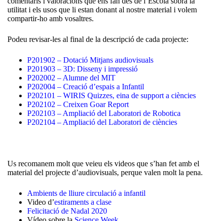
comentaris i valoracions que ens fan des de l’Escola sobra la
utilitat i els usos que li estan donant al nostre material i volem
compartir-ho amb vosaltres.
Podeu revisar-les al final de la descripció de cada projecte:
P201902 – Dotació Mitjans audiovisuals
P201903 – 3D: Disseny i impressió
P202002 – Alumne del MIT
P202004 – Creació d’espais a Infantil
P202101 – WIRIS Quizzes, eina de support a ciències
P202102 – Creixen Goar Report
P202103 – Ampliació del Laboratori de Robotica
P202104 – Ampliació del Laboratori de ciències
Us recomanem molt que veieu els videos que s’han fet amb el
material del projecte d’audiovisuals, perque valen molt la pena.
Ambients de lliure circulació a infantil
Video d’
estiraments a clase
Felicitació de Nadal 2020
Vídeo sobre la
Science Week