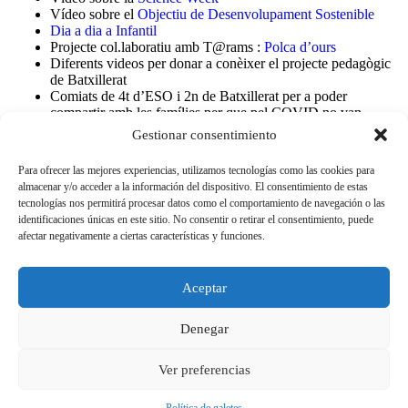
Vídeo sobre el
Objectiu de Desenvolupament Sostenible
Dia a dia a Infantil
Projecte col.laboratiu amb T@rams :
Polca d’ours
Diferents videos per donar a conèixer el projecte pedagògic
de Batxillerat
Comiats de 4t d’ESO i 2n de Batxillerat per a poder
compartir amb les famílies per que pel COVID no van
poder assistir a la ceremònia dels seus fills
Gestionar consentimiento
Filmació de projectes d’arts escèniques a primària on hem
gravat veus, hem utilitzat el croma, hem editat vídeos i hem
Para ofrecer las mejores experiencias, utilizamos tecnologías como las cookies para
fet el muntatge del festival virtual :
El Petit Princep : El
almacenar y/o acceder a la información del dispositivo. El consentimiento de estas
musical
tecnologías nos permitirá procesar datos como el comportamiento de navegación o las
Un
Comiat del curs 2019-2020
identificaciones únicas en este sitio. No consentir o retirar el consentimiento, puede
afectar negativamente a ciertas características y funciones.
Esperem que us agradi.
Aceptar
Denegar
Cooperativa de consum de l'Escola Goar - Copyright
Ver preferencias
© 2026 |
Avís legal
|
Condicions d'ús
|
Política
de galetes