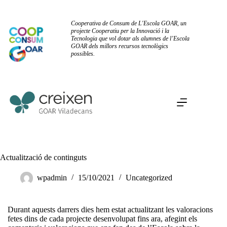
Omet
al
contingut
Cooperativa de Consum de L'Escola GOAR, un
projecte Cooperatiu per la Innovació i la
Tecnologia que vol dotar als alumnes de l’Escola
GOAR dels millors recursos tecnològics
possibles.
Actualització de continguts
wpadmin
15/10/2021
Uncategorized
Durant aquests darrers dies hem estat actualitzant les valoracions
fetes dins de cada projecte desenvolupat fins ara, afegint els